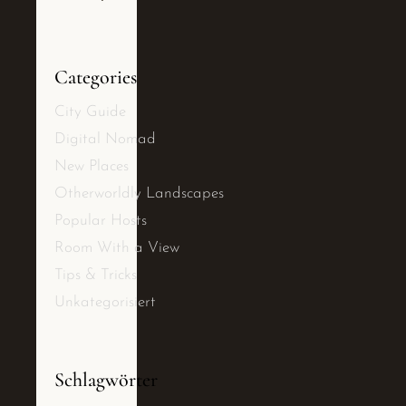
Categories
City Guide
Digital Nomad
New Places
Otherworldly Landscapes
Popular Hosts
Room With a View
Tips & Tricks
Unkategorisiert
Schlagwörter